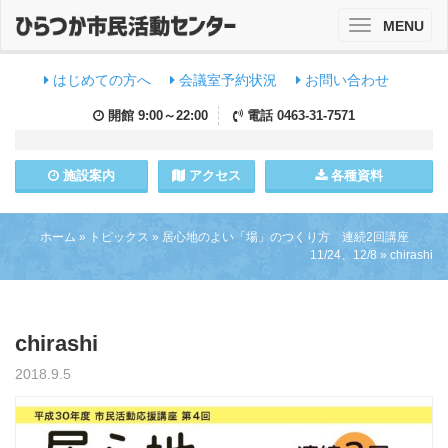
MENU
Toggle
navigation
はじめての方へ
会議室予約状況
お問い合わせ
開館
9:00～22:00
電話
0463-31-7571
施設
案内
アクセス
各種資料
ホーム
»
トピックス
»
居心地のよい「場」のつくり方 連続2回講座
11/24、12/8
»
chirashi
chirashi
2018.9.5