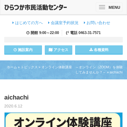
MENU
Toggle
navigation
はじめての方へ
会議室予約状況
お問い合わせ
開館
9:00～22:00
電話
0463-31-7571
施設
案内
アクセス
各種資料
ホーム
»
トピックス
»
オンライン体験講座 ～オンライン（ZOOM）を体験
してみませんか？～
»
aichachi
aichachi
2020.6.12